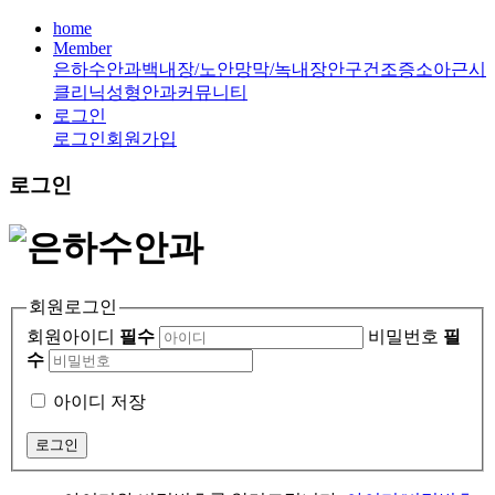
home
Member
은하수안과
백내장/노안
망막/녹내장
안구건조증
소아근시
클리닉
성형안과
커뮤니티
로그인
로그인
회원가입
로그인
회원로그인
회원아이디
필수
비밀번호
필
수
아이디 저장