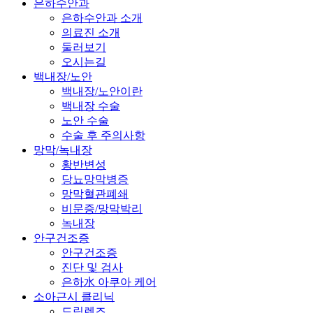
은하수안과
은하수안과 소개
의료진 소개
둘러보기
오시는길
백내장/노안
백내장/노안이란
백내장 수술
노안 수술
수술 후 주의사항
망막/녹내장
황반변성
당뇨망막병증
망막혈관폐쇄
비문증/망막박리
녹내장
안구건조증
안구건조증
진단 및 검사
은하水 아쿠아 케어
소아근시 클리닉
드림렌즈