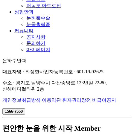
저농도 아트로핀
성형안과
눈꺼풀수술
눈물흘림증
커뮤니티
공지사항
문의하기
마이페이지
은하수안과
대표자명 : 최정한
사업자등록번호 : 601-19-92625
주소 : 경기도 남양주시 다산중앙로 123번길 22-80,
신해메디컬타워 2층
개인정보취급방침
이용약관
환자권리장전
비급여공지
1566-7550
편안한 눈을 위한 시작
Member